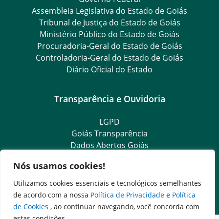
Assembleia Legislativa do Estado de Goiás
Tribunal de Justiça do Estado de Goiás
Ministério Público do Estado de Goiás
Procuradoria-Geral do Estado de Goiás
Controladoria-Geral do Estado de Goiás
Diário Oficial do Estado
Transparência e Ouvidoria
LGPD
Goiás Transparência
Dados Abertos Goiás
SIC – Serviço de Informação ao Cidadão
Nós usamos cookies!
e-SIC – Serviço Eletrônico de Informação ao Cidadão
Ouvidoria Setorial (Expresso)
Utilizamos cookies essenciais e tecnológicos semelhantes
Ouvidoria Setorial (Presencial)
de acordo com a nossa
Política de Privacidade
e
Política
de Cookies
, ao continuar navegando, você concorda com
estas condições.