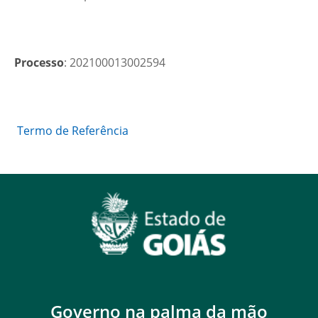
Processo
: 202100013002594
Termo de Referência
Governo na palma da mão