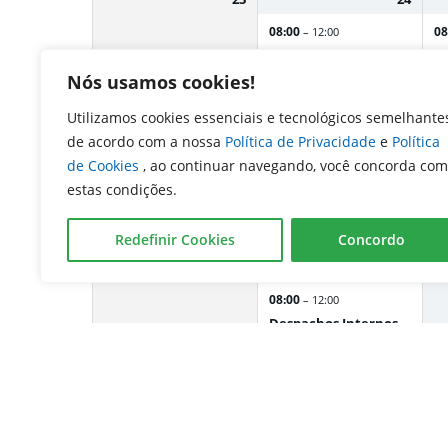
08:00
08
– 12:00
Despachos Internos
De
Nós usamos cookies!
14:00
14
– 18:00
Despachos Internos
De
Utilizamos cookies essenciais e tecnológicos semelhante
de acordo com a nossa
Política de Privacidade
e
Política
de Cookies
, ao continuar navegando, você concorda com
estas condições.
Redefinir Cookies
Concordo
30
31
08:00
– 12:00
Despachos Internos
14:00
– 18:00
Despachos Internos