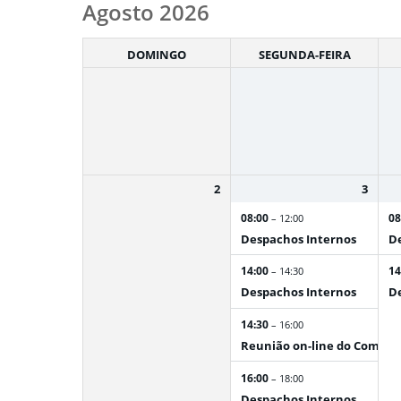
Month
Agosto 2026
selection
DOMINGO
SEGUNDA-FEIRA
2
3
08:00
08
– 12:00
Despachos Internos
De
14:00
14
– 14:30
Despachos Internos
De
14:30
– 16:00
Reunião on-line do Comitê 
16:00
– 18:00
Despachos Internos