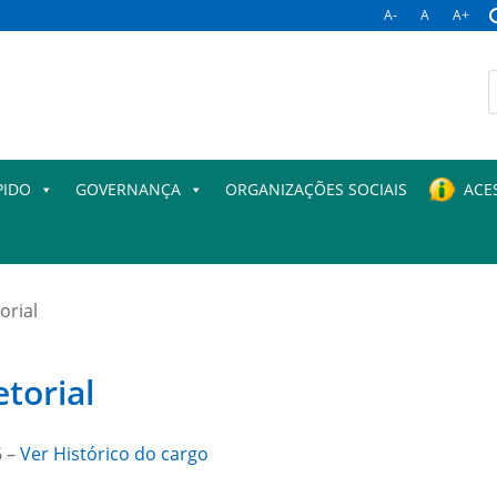
A-
A
A+
B
p
PIDO
GOVERNANÇA
ORGANIZAÇÕES SOCIAIS
ACE
orial
torial
6 –
Ver Histórico do cargo