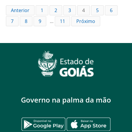
Anterior
1
2
3
4
5
6
7
8
9
…
11
Próximo
Governo na palma da mão