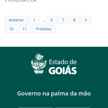
E PESQUISA LTDA.
Anterior
1
…
6
7
8
9
10
11
Próximo
Governo na palma da mão