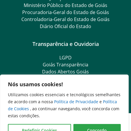
Ministério Público do Estado de Goiás
Procuradoria-Geral do Estado de Goiás
Controladoria-Geral do Estado de Goiás
Diário Oficial do Estado
Transparência e Ouvidoria
LGPD
Goiás Transparência
Dados Abertos Goiás
SIC – Serviço de Informação ao Cidadão
Nós usamos cookies!
e-SIC – Serviço Eletrônico de Informação ao Cidadão
Ouvidoria Setorial (Expresso)
Utilizamos cookies essenciais e tecnológicos semelhantes
Ouvidoria Setorial (Presencial)
de acordo com a nossa
Política de Privacidade
e
Política
de Cookies
, ao continuar navegando, você concorda com
estas condições.
Redefinir Cookies
Concordo