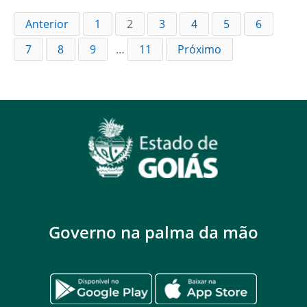
Anterior
1
2
3
4
5
6
7
8
9
…
11
Próximo
Governo na palma da mão