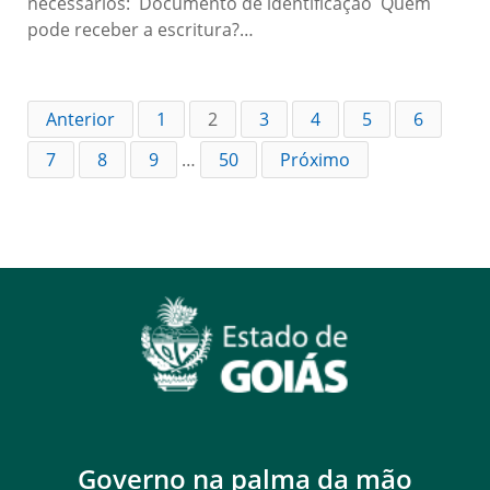
necessários: Documento de identificação Quem
pode receber a escritura?…
Anterior
1
2
3
4
5
6
7
8
9
…
50
Próximo
Governo na palma da mão