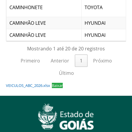
CAMINHONETE
TOYOTA
CAMINHÃO LEVE
HYUNDAI
CAMINHÃO LEVE
HYUNDAI
Mostrando 1 até 20 de 20 registros
Primeiro
Anterior
1
Próximo
Último
VEICULOS_ABC_2026.xlsx
Baixar