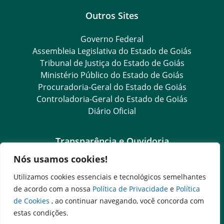
Outros Sites
Governo Federal
Assembleia Legislativa do Estado de Goiás
Tribunal de Justiça do Estado de Goiás
Ministério Público do Estado de Goiás
Procuradoria-Geral do Estado de Goiás
Controladoria-Geral do Estado de Goiás
Diário Oficial
Transparência e Ouvidoria
Nós usamos cookies!
LGPD
Goiás Transparência
Utilizamos cookies essenciais e tecnológicos semelhantes
Dados Abertos Goiás
de acordo com a nossa
Política de Privacidade
e
Política
SIC – Serviço de Informação ao Cidadão
de Cookies
, ao continuar navegando, você concorda com
e-SIC – Serviço Eletrônico de Informação ao Cidadão
estas condições.