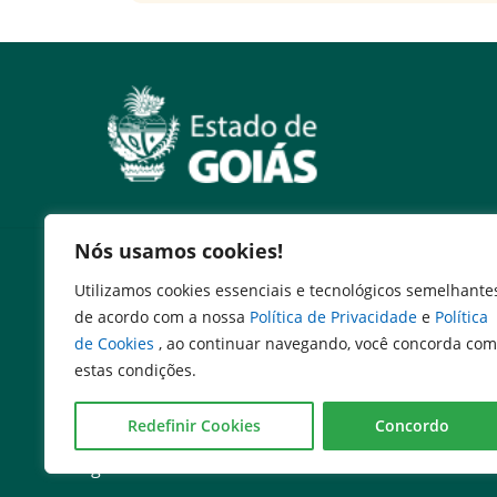
Nós usamos cookies!
Serviços
Utilizamos cookies essenciais e tecnológicos semelhante
Expresso Goiás
de acordo com a nossa
Política de Privacidade
e
Política
Expresso Aplicações
de Cookies
, ao continuar navegando, você concorda com
Expresso Servidor
estas condições.
SEI Governadoria
Cadastro de Autoridades
Redefinir Cookies
Concordo
Escola de Governo
Agenda de Autoridades