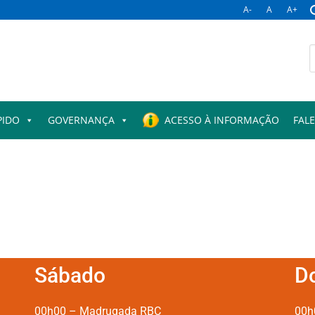
A-
A
A+
PIDO
GOVERNANÇA
ACESSO À INFORMAÇÃO
FAL
Sábado
D
00h00 – Madrugada RBC
00h