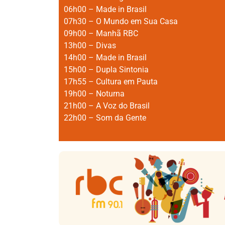
06h00 – Made in Brasil
07h30 – O Mundo em Sua Casa
09h00 – Manhã RBC
13h00 – Divas
14h00 – Made in Brasil
15h00 – Dupla Sintonia
17h55 – Cultura em Pauta
19h00 – Noturna
21h00 – A Voz do Brasil
22h00 – Som da Gente