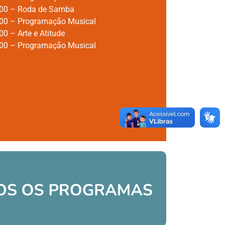
00 – Roda de Samba
00 – Programação Musical
0 – Arte e Atitude
00 – Programação Musical