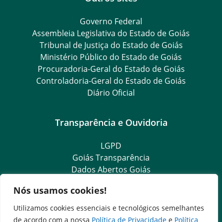
Governo Federal
Assembleia Legislativa do Estado de Goiás
Tribunal de Justiça do Estado de Goiás
Ministério Público do Estado de Goiás
Procuradoria-Geral do Estado de Goiás
Controladoria-Geral do Estado de Goiás
Diário Oficial
Transparência e Ouvidoria
LGPD
Goiás Transparência
Dados Abertos Goiás
SIC – Serviço de Informação ao Cidadão
Nós usamos cookies!
e-SIC – Serviço Eletrônico de Informação ao Cidadão
Ouvidoria Setorial (Expresso)
Utilizamos cookies essenciais e tecnológicos semelhantes
Ouvidoria Setorial (Presencial)
de acordo com a nossa
Política de Privacidade
e
Política