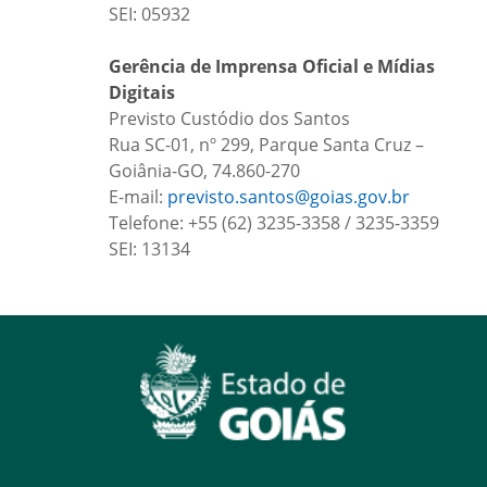
SEI: 05932
Gerência de Imprensa Oficial e Mídias
Digitais
Previsto Custódio dos Santos
Rua SC-01, nº 299, Parque Santa Cruz –
Goiânia-GO, 74.860-270
E-mail:
previsto.santos@goias.gov.br
Telefone: +55 (62) 3235-3358 / 3235-3359
SEI: 13134