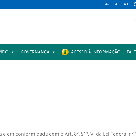
A-
A
A+
B
p
PIDO
GOVERNANÇA
ACESSO À INFORMAÇÃO
FAL
 em conformidade com o Art. 8º, §1º, V, da Lei Federal nº 12