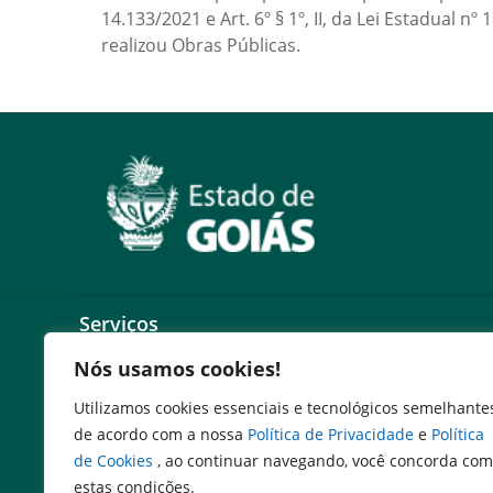
14.133/2021 e Art. 6º § 1º, II, da Lei Estadual n
realizou Obras Públicas.
Serviços
Nós usamos cookies!
Expresso Goiás
Expresso Aplicações
Utilizamos cookies essenciais e tecnológicos semelhante
Expresso Servidor
de acordo com a nossa
Política de Privacidade
e
Política
SEI Governadoria
de Cookies
, ao continuar navegando, você concorda com
Cadastro de Autoridades
estas condições.