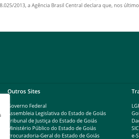
º 18.025/2013, a Agência Brasil Central declara que, nos últim
Outros Sites
Tr
Governo Federal
LG
Assembleia Legislativa do Estado de Goiás
Go
s
Tribunal de Justiça do Estado de Goiás
Da
Ministério Público do Estado de Goiás
SIC
Procuradoria-Geral do Estado de Goiás
e-S