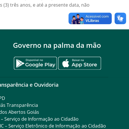
os (3) três anos, e até a presente data, não
Governo na palma da mão
ansparência e Ouvidoria
PD
iás Transparência
dos Abertos Goiás
 – Serviço de Informação ao Cidadão
IC – Serviço Eletrônico de Informação ao Cidadão