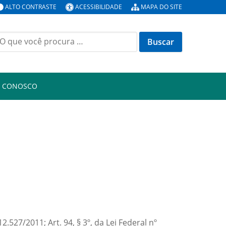
ALTO CONTRASTE
ACESSIBILIDADE
MAPA DO SITE
uscar
or:
E CONOSCO
.527/2011; Art. 94, § 3º, da Lei Federal nº