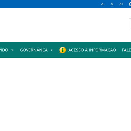
A-
A
A+
B
p
PIDO
GOVERNANÇA
ACESSO À INFORMAÇÃO
FAL