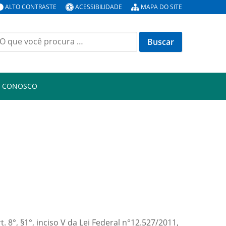
ALTO CONTRASTE
ACESSIBILIDADE
MAPA DO SITE
uscar
or:
E CONOSCO
. 8°, §1°, inciso V da Lei Federal n°12.527/2011,