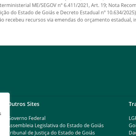
nterministerial ME/SEGOV nº 6.411/2021, Art. 19; Nota Reco
ição do Estado de Goiás e Decreto Estadual nº 10.634/2025),
, não recebeu recursos via emendas do orçamento estadual, 
Outros Sites
Tr
s
Governo Federal
LG
Assembleia Legislativa do Estado de Goiás
Go
Tribunal de Justiça do Estado de Goiás
Da