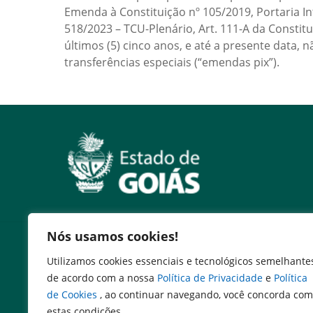
Emenda à Constituição nº 105/2019, Portaria I
518/2023 – TCU-Plenário, Art. 111-A da Constitu
últimos (5) cinco anos, e até a presente data
transferências especiais (“emendas pix”).
Nós usamos cookies!
Serviços
Utilizamos cookies essenciais e tecnológicos semelhante
Expresso Goiás
de acordo com a nossa
Política de Privacidade
e
Política
Expresso Aplicações
de Cookies
, ao continuar navegando, você concorda com
Expresso Servidor
estas condições.