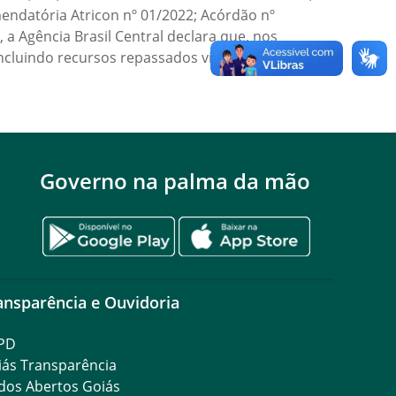
mendatória Atricon nº 01/2022; Acórdão nº
 a Agência Brasil Central declara que, nos
incluindo recursos repassados via
Governo na palma da mão
ansparência e Ouvidoria
PD
iás Transparência
dos Abertos Goiás