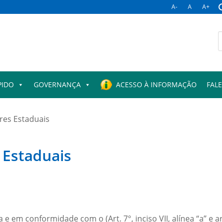
A-
A
A+
B
p
PIDO
GOVERNANÇA
ACESSO À INFORMAÇÃO
FAL
es Estaduais
Estaduais
 em conformidade com o (Art. 7°, inciso VII, alínea “a” e art