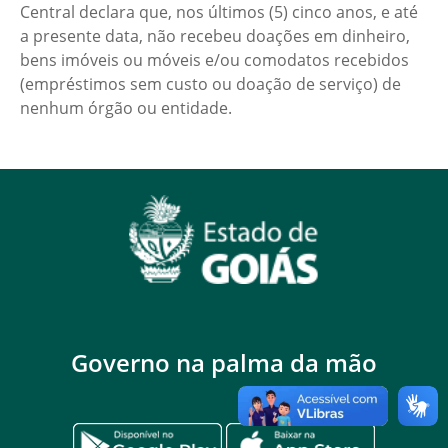
Central declara que, nos últimos (5) cinco anos, e até
a presente data, não recebeu doações em dinheiro,
bens imóveis ou móveis e/ou comodatos recebidos
(empréstimos sem custo ou doação de serviço) de
nenhum órgão ou entidade.
Governo na palma da mão