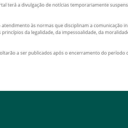
rtal terá a divulgação de notícias temporariamente suspens
 atendimento às normas que disciplinam a comunicação ins
s princípios da legalidade, da impessoalidade, da moralida
voltarão a ser publicados após o encerramento do período d