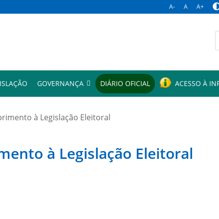
A-
A
A+
p
ISLAÇÃO
GOVERNANÇA
DIÁRIO OFICIAL
ACESSO À I
mento à Legislação Eleitoral
to à Legislação Eleitoral