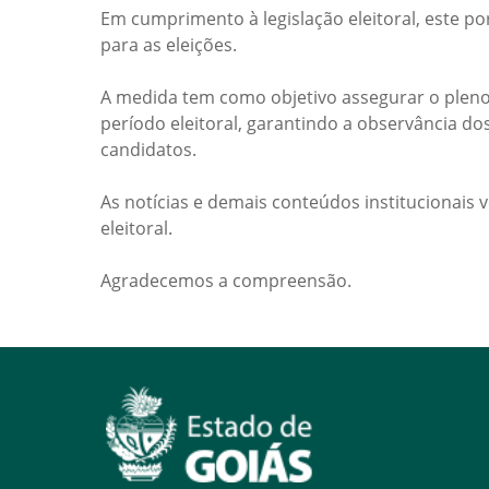
Em cumprimento à legislação eleitoral, este po
para as eleições.
A medida tem como objetivo assegurar o pleno
período eleitoral, garantindo a observância do
candidatos.
As notícias e demais conteúdos institucionais 
eleitoral.
Agradecemos a compreensão.