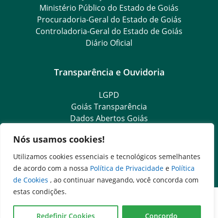
Ministério Público do Estado de Goiás
Procuradoria-Geral do Estado de Goiás
Controladoria-Geral do Estado de Goiás
Diário Oficial
Transparência e Ouvidoria
LGPD
Goiás Transparência
Dados Abertos Goiás
SIC – Serviço de Informação ao Cidadão
Nós usamos cookies!
e-SIC – Serviço Eletrônico de Informação ao Cidadão
Ouvidoria Setorial (Expresso)
Utilizamos cookies essenciais e tecnológicos semelhantes
Ouvidoria Setorial (Presencial)
de acordo com a nossa
Política de Privacidade
e
Política
de Cookies
, ao continuar navegando, você concorda com
estas condições.
Redefinir Cookies
Concordo