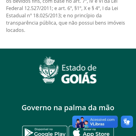
os devidos fins, com base no art. 7º, IV e VI da Lei
Federal 12.527/2011; e art. 6º, §1º, X e § 4º, I da Lei
Estadual nº 18.025/2013; e no princípio da
transparência pública, que não possui bens imóveis
locados.
Governo na palma da mão