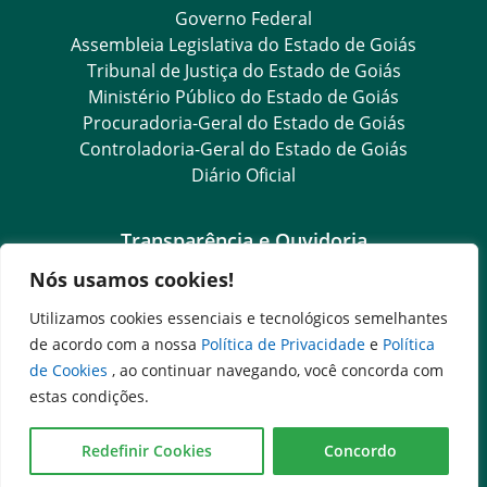
Governo Federal
Assembleia Legislativa do Estado de Goiás
Tribunal de Justiça do Estado de Goiás
Ministério Público do Estado de Goiás
Procuradoria-Geral do Estado de Goiás
Controladoria-Geral do Estado de Goiás
Diário Oficial
Transparência e Ouvidoria
Nós usamos cookies!
LGPD
Goiás Transparência
Utilizamos cookies essenciais e tecnológicos semelhantes
Dados Abertos Goiás
de acordo com a nossa
Política de Privacidade
e
Política
SIC – Serviço de Informação ao Cidadão
de Cookies
, ao continuar navegando, você concorda com
e-SIC – Serviço Eletrônico de Informação ao Cidadão
estas condições.
Ouvidoria Setorial (Expresso)
Ouvidoria Setorial (Presencial)
Redefinir Cookies
Concordo