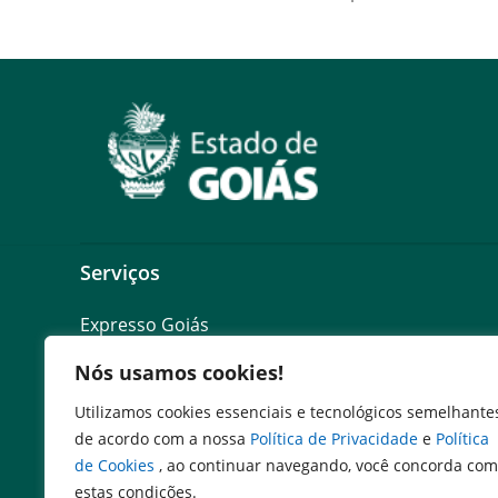
Serviços
Expresso Goiás
Expresso Aplicações
Nós usamos cookies!
Expresso Servidor
SEI Governadoria
Utilizamos cookies essenciais e tecnológicos semelhante
Cadastro de Autoridades
de acordo com a nossa
Política de Privacidade
e
Política
Escola de Governo
de Cookies
, ao continuar navegando, você concorda com
Agenda de Autoridades
estas condições.