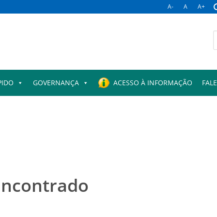
A-
A
A+
B
p
PIDO
GOVERNANÇA
ACESSO À INFORMAÇÃO
FAL
encontrado