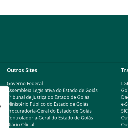
Outros Sites
Tr
Governo Federal
LG
Assembleia Legislativa do Estado de Goiás
Go
Tribunal de Justiça do Estado de Goiás
Da
Ministério Público do Estado de Goiás
e-S
s
Procuradoria-Geral do Estado de Goiás
SIC
Controladoria-Geral do Estado de Goiás
Ouv
Diário Oficial
Ouv