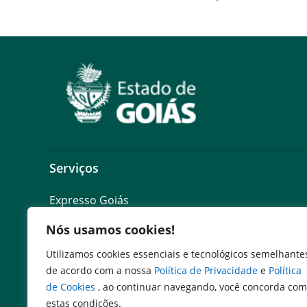
Serviços
Expresso Goiás
Expresso Aplicações
Nós usamos cookies!
Expresso Servidor
SEI Governadoria
Utilizamos cookies essenciais e tecnológicos semelhante
Cadastro de Autoridades
de acordo com a nossa
Política de Privacidade
e
Política
Escola de Governo
de Cookies
, ao continuar navegando, você concorda com
Agenda de Autoridades
estas condições.