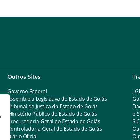
Outros Sites
Tr
Governo Federal
LG
Assembleia Legislativa do Estado de Goiás
Go
Tribunal de Justiça do Estado de Goiás
Da
Ministério Público do Estado de Goiás
e-S
s
Procuradoria-Geral do Estado de Goiás
SIC
Controladoria-Geral do Estado de Goiás
Ouv
Diário Oficial
Ouv