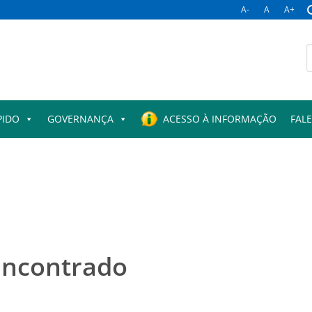
A-
A
A+
B
p
PIDO
GOVERNANÇA
ACESSO À INFORMAÇÃO
FAL
encontrado