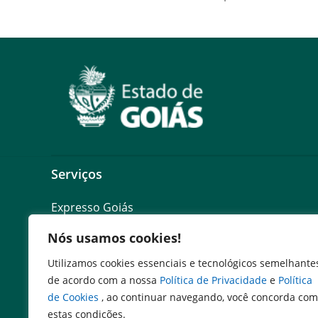
Serviços
Expresso Goiás
Expresso Aplicações
Nós usamos cookies!
Expresso Servidor
SEI Governadoria
Utilizamos cookies essenciais e tecnológicos semelhante
Cadastro de Autoridades
de acordo com a nossa
Política de Privacidade
e
Política
Escola de Governo
de Cookies
, ao continuar navegando, você concorda com
Agenda de Autoridades
estas condições.