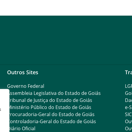
Outros Sites
Tr
Governo Federal
LG
Assembleia Legislativa do Estado de Goiás
Go
Tribunal de Justiça do Estado de Goiás
Da
Ministério Público do Estado de Goiás
e-S
s
Procuradoria-Geral do Estado de Goiás
SIC
Controladoria-Geral do Estado de Goiás
Ouv
Diário Oficial
Ouv