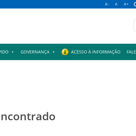
A-
A
A+
B
p
PIDO
GOVERNANÇA
ACESSO À INFORMAÇÃO
FAL
encontrado