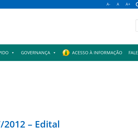
A-
A
A+
B
p
PIDO
GOVERNANÇA
ACESSO À INFORMAÇÃO
FAL
/2012 – Edital