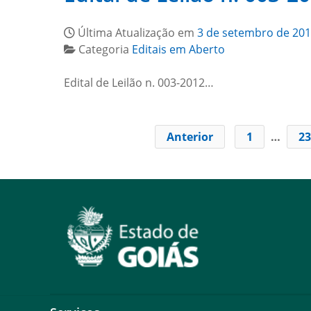
Última Atualização em
3 de setembro de 20
Categoria
Editais em Aberto
Edital de Leilão n. 003-2012…
Anterior
1
…
23