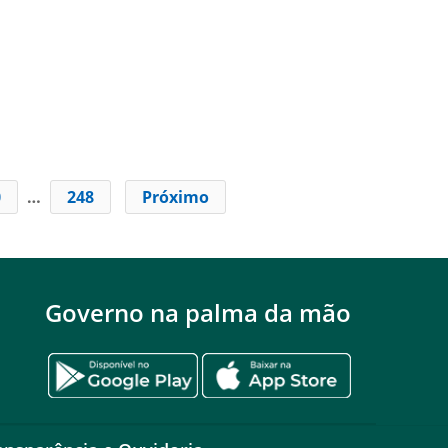
0
…
248
Próximo
Governo na palma da mão