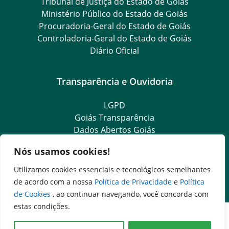
Tribunal de Justiça do Estado de Goiás
Ministério Público do Estado de Goiás
Procuradoria-Geral do Estado de Goiás
Controladoria-Geral do Estado de Goiás
Diário Oficial
Transparência e Ouvidoria
LGPD
Goiás Transparência
Dados Abertos Goiás
e-SIC
Nós usamos cookies!
SIC – Serviço de Informação ao Cidadão
Ouvidoria Setorial (Expresso)
Utilizamos cookies essenciais e tecnológicos semelhantes
Ouvidoria Setorial (Presencial)
de acordo com a nossa
Política de Privacidade
e
Política
de Cookies
, ao continuar navegando, você concorda com
estas condições.