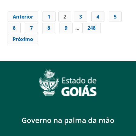
Anterior
1
2
3
4
5
6
7
8
9
…
248
Próximo
Governo na palma da mão