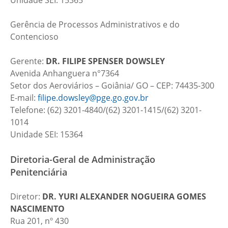
Unidade SEI: 15365
Gerência de Processos Administrativos e do
Contencioso
Gerente:
DR.
FILIPE SPENSER DOWSLEY
Avenida Anhanguera n°7364
Setor dos Aeroviários – Goiânia/ GO – CEP: 74435-300
E-mail:
filipe.dowsley@pge.go.gov.br
Telefone: (62) 3201-4840/(62) 3201-1415/(62) 3201-
1014
Unidade SEI: 15364
Diretoria-Geral de Administração
Penitenciária
Diretor:
DR.
YURI ALEXANDER NOGUEIRA GOMES
NASCIMENTO
Rua 201, nº 430