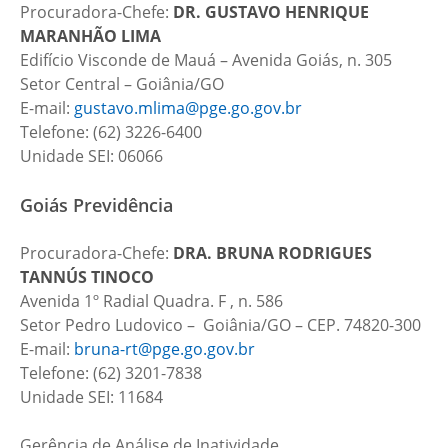
Procuradora-Chefe:
DR. GUSTAVO HENRIQUE
MARANHÃO LIMA
Edifício Visconde de Mauá – Avenida Goiás, n. 305
Setor Central – Goiânia/GO
E-mail:
gustavo.mlima@pge.go.gov.br
Telefone: (62) 3226-6400
Unidade SEI: 06066
Goiás Previdência
Procuradora-Chefe:
DRA.
BRUNA RODRIGUES
TANNÚS TINOCO
Avenida 1º Radial Quadra. F , n. 586
Setor Pedro Ludovico – Goiânia/GO – CEP. 74820-300
E-mail:
bruna-rt@pge.go.gov.br
Telefone: (62) 3201-7838
Unidade SEI: 11684
Gerência de Análise de Inatividade