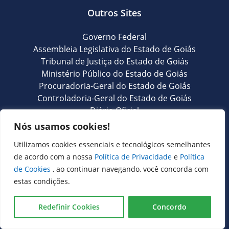
Outros Sites
Governo Federal
Assembleia Legislativa do Estado de Goiás
Tribunal de Justiça do Estado de Goiás
Ministério Público do Estado de Goiás
Procuradoria-Geral do Estado de Goiás
Controladoria-Geral do Estado de Goiás
Diário Oficial
Nós usamos cookies!
Transparência e Ouvidoria
Utilizamos cookies essenciais e tecnológicos semelhantes
de acordo com a nossa
Política de Privacidade
e
Política
LGPD
de Cookies
, ao continuar navegando, você concorda com
Goiás Transparência
estas condições.
Dados Abertos Goiás
SIC – Serviço de Informação ao Cidadão
Redefinir Cookies
Concordo
e-SIC – Serviço Eletrônico de Informação ao Cidadão
Ouvidoria Setorial (Expresso)