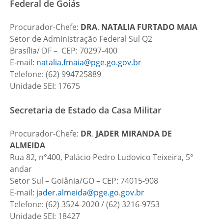
Federal de Goiás
Procurador-Chefe:
DRA
.
NATALIA FURTADO MAIA
Setor de Administração Federal Sul Q2
Brasília/ DF – CEP: 70297-400
E-mail:
natalia.fmaia@pge.go.gov.br
Telefone: (62) 994725889
Unidade SEI: 17675
Secretaria de Estado da Casa Militar
Procurador-Chefe:
DR
.
JADER MIRANDA DE
ALMEIDA
Rua 82, n°400, Palácio Pedro Ludovico Teixeira, 5°
andar
Setor Sul – Goiânia/GO – CEP: 74015-908
E-mail:
jader.almeida@pge.go.gov.br
Telefone: (62) 3524-2020 / (62) 3216-9753
Unidade SEI: 18427