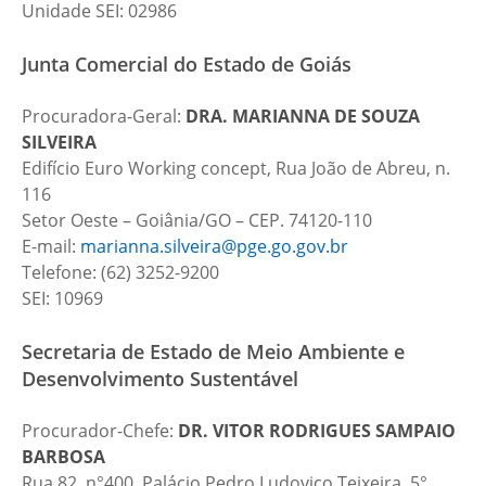
Unidade SEI: 02986
Junta Comercial do Estado de Goiás
Procuradora-Geral:
DRA. MARIANNA DE SOUZA
SILVEIRA
Edifício Euro Working concept, Rua João de Abreu, n.
116
Setor Oeste – Goiânia/GO – CEP. 74120-110
E-mail:
marianna.silveira@pge.go.gov.br
Telefone: (62) 3252-9200
SEI: 10969
Secretaria de Estado de Meio Ambiente e
Desenvolvimento Sustentável
Procurador-Chefe:
DR. VITOR RODRIGUES SAMPAIO
BARBOSA
Rua 82, n°400, Palácio Pedro Ludovico Teixeira, 5°