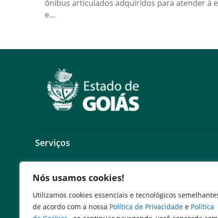
ônibus articulados adquiridos para atender à 
e…
Serviços
Expresso Goiás
Nós usamos cookies!
Expresso Aplicações
Expresso Servidor
Utilizamos cookies essenciais e tecnológicos semelhante
SEI Governadoria
de acordo com a nossa
Política de Privacidade
e
Política
Cadastro de Autoridades