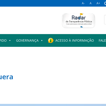
A-
A
A+
B
p
PIDO
GOVERNANÇA
ACESSO À INFORMAÇÃO
FAL
uera