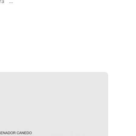
uera …