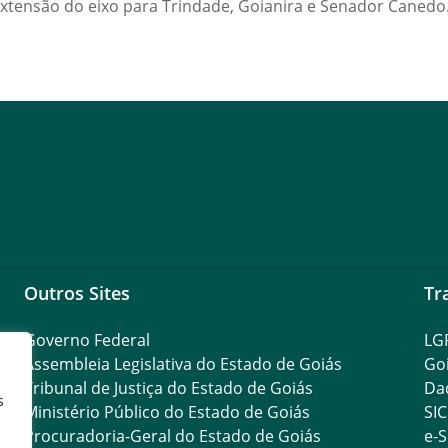
extensão do eixo para Trindade, Goianira e Senador Canedo.
Outros Sites
Tr
Governo Federal
LG
Assembleia Legislativa do Estado de Goiás
Go
Tribunal de Justiça do Estado de Goiás
Da
s
Ministério Público do Estado de Goiás
SIC
Procuradoria-Geral do Estado de Goiás
e-S