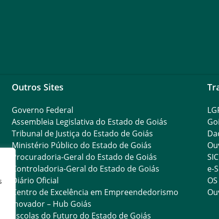
Outros Sites
Tr
Governo Federal
LG
Assembleia Legislativa do Estado de Goiás
Go
Tribunal de Justiça do Estado de Goiás
Da
Ministério Público do Estado de Goiás
Ouv
Procuradoria-Geral do Estado de Goiás
SIC
Controladoria-Geral do Estado de Goiás
e-S
Diário Oficial
OS
s
Centro de Excelência em Empreendedorismo
Ouv
Inovador – Hub Goiás
Escolas do Futuro do Estado de Goiás