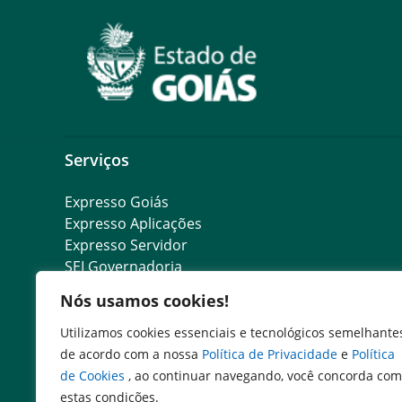
Serviços
Expresso Goiás
Expresso Aplicações
Expresso Servidor
SEI Governadoria
Cadastro de Autoridades
Nós usamos cookies!
Escola de Governo
Agenda de Autoridades
Utilizamos cookies essenciais e tecnológicos semelhante
Portal do Colaborador
de acordo com a nossa
Política de Privacidade
e
Política
de Cookies
, ao continuar navegando, você concorda com
estas condições.