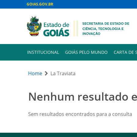
GOIAS.GOV.BR
INSTITUCIONAL
GOIÁS PELO MUNDO
CARTA DE 
Home
La Traviata
Nenhum resultado 
Sem resultados encontrados para a consulta