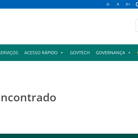
A-
A
A+
B
p
SERVIÇOS
ACESSO RÁPIDO
GOVTECH
GOVERNANÇA
encontrado