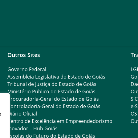
Outros Sites
Tr
Governo Federal
LG
Assembleia Legislativa do Estado de Goiás
Go
Tribunal de Justiça do Estado de Goiás
Da
Ministério Público do Estado de Goiás
Ouv
Procuradoria-Geral do Estado de Goiás
SIC
Controladoria-Geral do Estado de Goiás
e-S
Diário Oficial
OS
s
Centro de Excelência em Empreendedorismo
Ouv
Inovador – Hub Goiás
Escolas do Futuro do Estado de Goiás