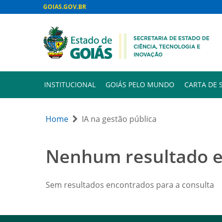
GOIAS.GOV.BR
INSTITUCIONAL
GOIÁS PELO MUNDO
CARTA DE 
Home
IA na gestão pública
Nenhum resultado 
Sem resultados encontrados para a consulta