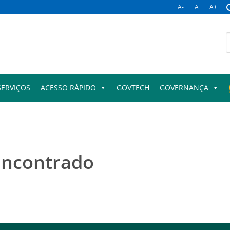
A-
A
A+
B
p
SERVIÇOS
ACESSO RÁPIDO
GOVTECH
GOVERNANÇA
encontrado