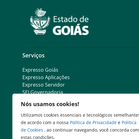
Serviços
Expresso Goiás
Expresso Aplicações
Expresso Servidor
SEI Governadoria
Cadastro de Autoridades
Nós usamos cookies!
Escola de Governo
Agenda de Autoridades
Utilizamos cookies essenciais e tecnológicos semelhante
Portal do Colaborador
de acordo com a nossa
Política de Privacidade
e
Política
de Cookies
, ao continuar navegando, você concorda com
estas condições.