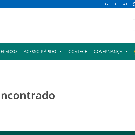
A-
A
A+
B
p
SERVIÇOS
ACESSO RÁPIDO
GOVTECH
GOVERNANÇA
encontrado