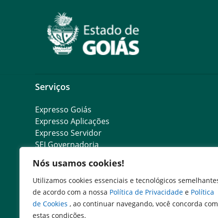
Serviços
Expresso Goiás
Expresso Aplicações
Expresso Servidor
SEI Governadoria
Cadastro de Autoridades
Nós usamos cookies!
Escola de Governo
Agenda de Autoridades
Utilizamos cookies essenciais e tecnológicos semelhante
Portal do Colaborador
de acordo com a nossa
Política de Privacidade
e
Política
de Cookies
, ao continuar navegando, você concorda com
estas condições.