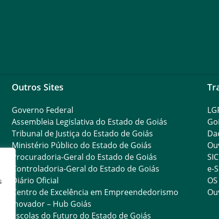
Outros Sites
Tr
Governo Federal
LG
Assembleia Legislativa do Estado de Goiás
Go
Tribunal de Justiça do Estado de Goiás
Da
Ministério Público do Estado de Goiás
Ouv
Procuradoria-Geral do Estado de Goiás
SIC
Controladoria-Geral do Estado de Goiás
e-S
Diário Oficial
OS
s
Centro de Excelência em Empreendedorismo
Ouv
Inovador – Hub Goiás
Escolas do Futuro do Estado de Goiás