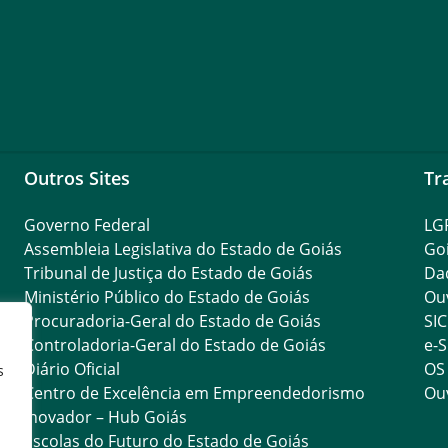
Outros Sites
Tr
Governo Federal
LG
Assembleia Legislativa do Estado de Goiás
Go
Tribunal de Justiça do Estado de Goiás
Da
Ministério Público do Estado de Goiás
Ouv
Procuradoria-Geral do Estado de Goiás
SIC
Controladoria-Geral do Estado de Goiás
e-S
Diário Oficial
OS
s
Centro de Excelência em Empreendedorismo
Ouv
Inovador – Hub Goiás
Escolas do Futuro do Estado de Goiás