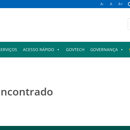
A-
A
A+
B
p
SERVIÇOS
ACESSO RÁPIDO
GOVTECH
GOVERNANÇA
encontrado