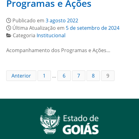
Programas e Ações
Publicado em
3 agosto 2022
Última Atualização em
5 de setembro de 2024
Categoria
Institucional
Acompanhamento dos Programas e Ações…
Anterior
1
…
6
7
8
9