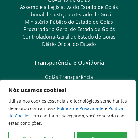
Assembleia Legislativa do Estado de Goiás
Tribunal de Justiça do Estado de Goiás
Ministério Público do Estado de Goiás
Procuradoria-Geral do Estado de Goiás
Controladoria-Geral do Estado de Goiás
Diário Oficial do Estado
Transparência e Ouvidoria
Goiás Transparência
Dados Abertos Goiás
Nós usamos cookies!
SIC – Serviço de Informação ao Cidadão
e-SIC – Serviço Eletrônico de Informação ao Cidadão
Utilizamos cookies essenciais e tecnológicos semelhantes
Ouvidoria Setorial
de acordo com a nossa
Política de Privacidade
e
Política
de Cookies
, ao continuar navegando, você concorda com
estas condições.