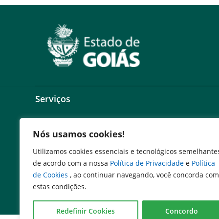
Serviços
Abertuda de Chamados (SAG)
Nós usamos cookies!
Cadastro de Autoridades
Consultar Contracheque
Utilizamos cookies essenciais e tecnológicos semelhante
Escola de Governo
de acordo com a nossa
Política de Privacidade
e
Política
de Cookies
, ao continuar navegando, você concorda com
estas condições.
Redefinir Cookies
Concordo