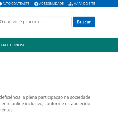
ALTO CONTRASTE
ACESSIBILIDADE
MAPA DO SITE
uscar
or:
FALE CONOSCO
deficiência, a plena participação na sociedade
ente online inclusivo, conforme estabelecido
nentes.