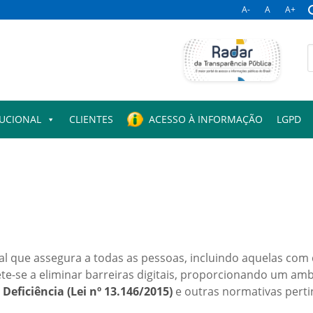
A-
A
A+
B
p
TUCIONAL
CLIENTES
ACESSO À INFORMAÇÃO
LGPD
tal que assegura a todas as pessoas, incluindo aquelas com 
se a eliminar barreiras digitais, proporcionando um ambi
Deficiência (Lei nº 13.146/2015)
e outras normativas perti