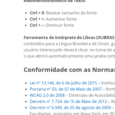
Redimensionamento de Texto
:
Ctrl + 0
: Resetar tamanho da fonte
Ctrl + +
: Aumentar fonte
Ctrl + –
: Diminuir fonte
Ferramenta de Intérprete de Libras (VLIBRAS
conteúdos para a Língua Brasileira de Sinais, g
usuário interessado deverá clicar no ícone do a
o que abrirá automaticamente uma janela com a
Conformidade com as Normas
Lei nº 13.146, de 6 de Julho de 2015
– Institu
Portaria nº 03, de 07 de Maio de 2007
– form
WCAG 2.0 de 2008
– Diretrizes de Acessibi
Decreto nº 7.724, de 16 de Maio de 2012
– R
Decreto nº 6.949, de 25 de agosto de 2009
– 
Facultativo, assinados em Nova York, em 30