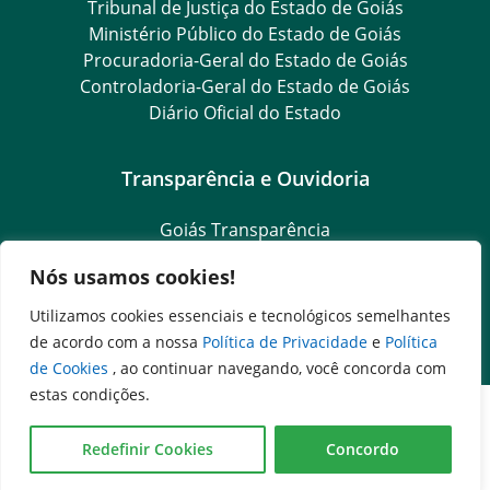
Tribunal de Justiça do Estado de Goiás
Ministério Público do Estado de Goiás
Procuradoria-Geral do Estado de Goiás
Controladoria-Geral do Estado de Goiás
Diário Oficial do Estado
Transparência e Ouvidoria
Goiás Transparência
Dados Abertos Goiás
Nós usamos cookies!
SIC – Serviço de Informação ao Cidadão
e-SIC – Serviço Eletrônico de Informação ao Cidadão
Utilizamos cookies essenciais e tecnológicos semelhantes
Ouvidoria Setorial
de acordo com a nossa
Política de Privacidade
e
Política
de Cookies
, ao continuar navegando, você concorda com
estas condições.
Redefinir Cookies
Concordo