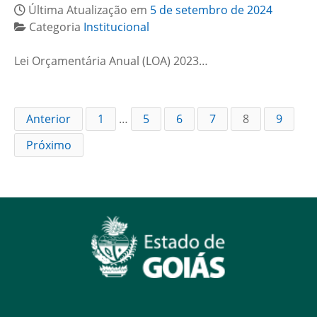
Última Atualização em
5 de setembro de 2024
Categoria
Institucional
Lei Orçamentária Anual (LOA) 2023…
Anterior
1
…
5
6
7
8
9
Próximo