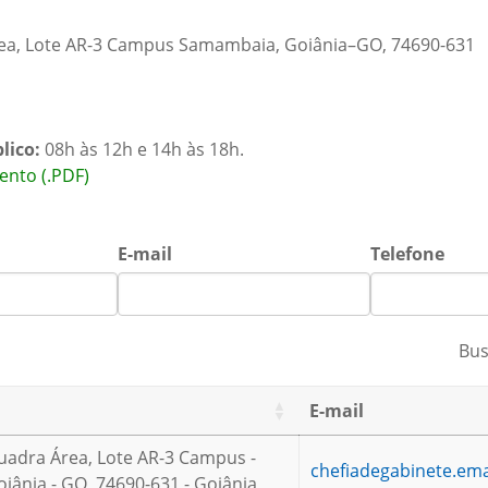
ea, Lote AR-3 Campus Samambaia, Goiânia–GO, 74690-631
lico:
08h às 12h e 14h às 18h.
ento (.PDF)
E-mail
Telefone
Bus
E-mail
uadra Área, Lote AR-3 Campus -
chefiadegabinete.em
ânia - GO, 74690-631 - Goiânia