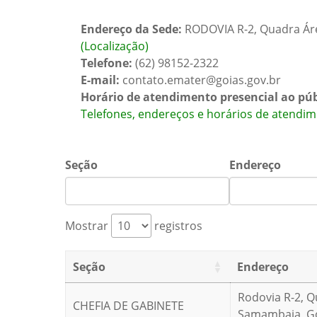
Endereço da Sede:
RODOVIA R-2, Quadra Ár
(Localização)
Telefone:
(62) 98152-2322
E-mail:
contato.emater@goias.gov.br
Horário de atendimento presencial ao púb
Telefones, endereços e horários de atendim
Seção
Endereço
Mostrar
registros
Seção
Endereço
Rodovia R-2, Q
CHEFIA DE GABINETE
Samambaia, Goi