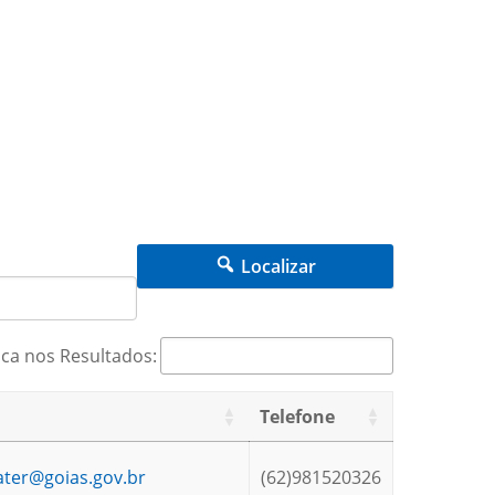
Localizar
ca nos Resultados:
Telefone
ater@goias.gov.br
(62)981520326