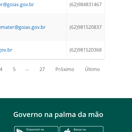
er@goias.gov.br
(62)984831467
.emater@goias.gov.br
(62)981520837
gov.br
(62)981520368
…
4
5
27
Próximo
Último
Governo na palma da mão