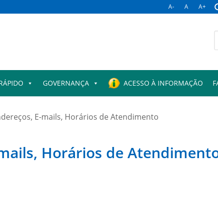
A-
A
A+
B
p
RÁPIDO
GOVERNANÇA
ACESSO À INFORMAÇÃO
F
ndereços, E-mails, Horários de Atendimento
-mails, Horários de Atendiment
l