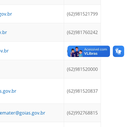
gov.br
(62)981521799
v.br
(62)981760242
v.br
(62)984831410
(62)981520000
s.gov.br
(62)981520837
.emater@goias.gov.br
(62)992768815