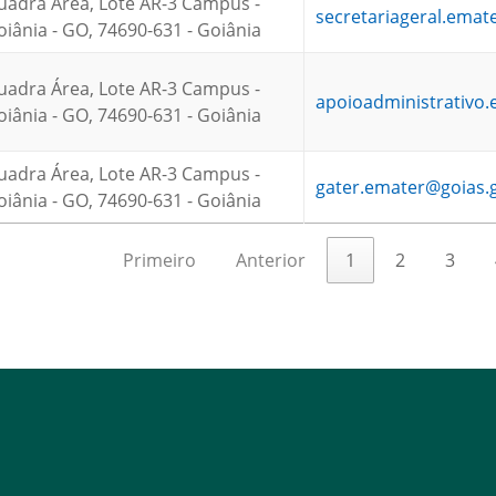
uadra Área, Lote AR-3 Campus -
secretariageral.emat
ânia - GO, 74690-631 - Goiânia
uadra Área, Lote AR-3 Campus -
apoioadministrativo
ânia - GO, 74690-631 - Goiânia
uadra Área, Lote AR-3 Campus -
gater.emater@goias.
ânia - GO, 74690-631 - Goiânia
Primeiro
Anterior
1
2
3