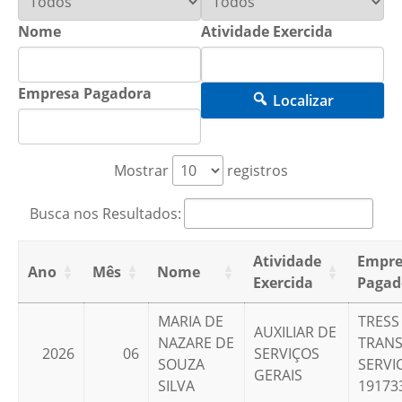
Nome
Atividade Exercida
Empresa Pagadora
Localizar
Mostrar
registros
Busca nos Resultados:
Atividade
Empre
Ano
Mês
Nome
Exercida
Pagad
MARIA DE
TRESS
AUXILIAR DE
NAZARE DE
TRANS
2026
06
SERVIÇOS
SOUZA
SERVIC
GERAIS
SILVA
19173