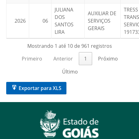
JULIANA
TRESS
AUXILIAR DE
DOS
TRANS
2026
06
SERVIÇOS
SANTOS
SERVIC
GERAIS
LIRA
19173
Mostrando 1 até 10 de 961 registros
Primeiro
Anterior
1
Próximo
Último
Exportar para XLS