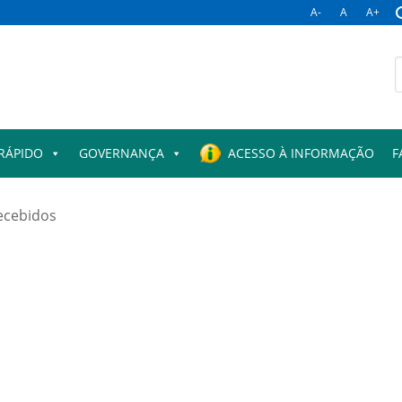
A-
A
A+
B
p
RÁPIDO
GOVERNANÇA
ACESSO À INFORMAÇÃO
F
ecebidos
l