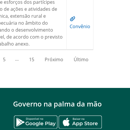
e esforços dos partícipes
o de ações e atividades de
nica, extensão rural e
pecuária no âmbito do
Convênio
sando o desenvolvimento
vel, de acordo com o previsto
abalho anexo.
…
5
15
Próximo
Último
Governo na palma da mão