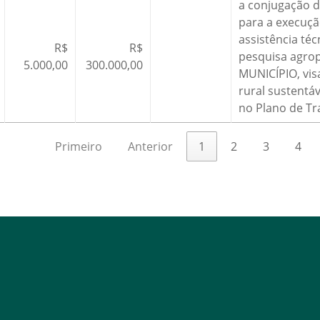
a conjugação d
para a execuçã
assistência téc
R$
R$
pesquisa agro
5.000,00
300.000,00
MUNICÍPIO, vi
rural sustentá
no Plano de Tr
Primeiro
Anterior
1
2
3
4