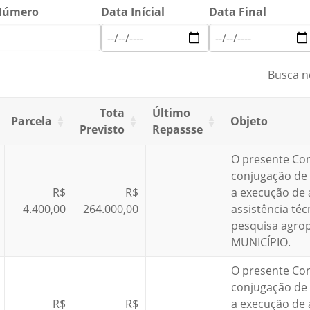
Número
Data Inícial
Data Final
Busca n
Tota
Último
Parcela
Objeto
Previsto
Repassse
O presente Co
conjugação de 
R$
R$
a execução de 
4.400,00
264.000,00
assistência téc
pesquisa agro
MUNICÍPIO.
O presente Co
conjugação de 
R$
R$
a execução de 