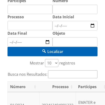
Partícipes
Número
Processo
Data Inícial
Data Final
Objeto
Localizar
Mostrar
registros
Busca nos Resultados:
Número
Processo
Partícipes
EMATER e