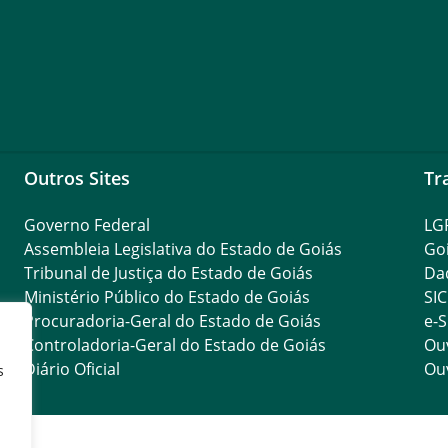
Outros Sites
Tr
Governo Federal
LG
Assembleia Legislativa do Estado de Goiás
Go
Tribunal de Justiça do Estado de Goiás
Da
Ministério Público do Estado de Goiás
SIC
Procuradoria-Geral do Estado de Goiás
e-S
Controladoria-Geral do Estado de Goiás
Ouv
Diário Oficial
Ouv
s