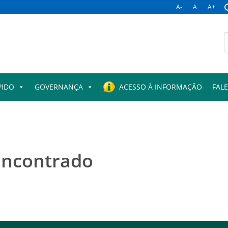
A-
A
A+
B
p
PIDO
GOVERNANÇA
ACESSO À INFORMAÇÃO
FAL
encontrado