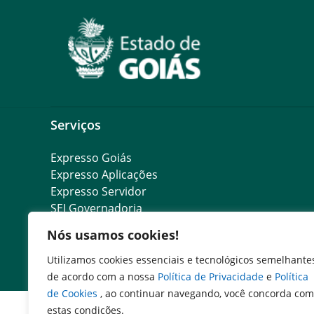
Serviços
Expresso Goiás
Expresso Aplicações
Expresso Servidor
SEI Governadoria
Cadastro de Autoridades
Nós usamos cookies!
Escola de Governo
Agenda de Autoridades
Utilizamos cookies essenciais e tecnológicos semelhante
de acordo com a nossa
Política de Privacidade
e
Política
de Cookies
, ao continuar navegando, você concorda com
estas condições.