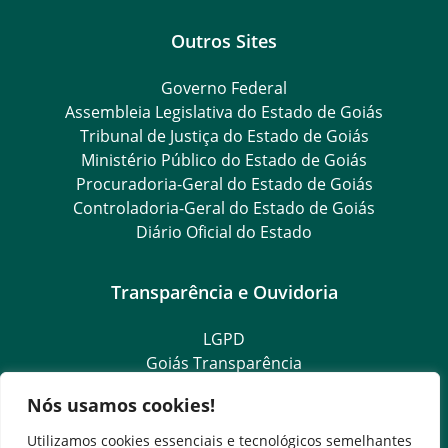
Outros Sites
Governo Federal
Assembleia Legislativa do Estado de Goiás
Tribunal de Justiça do Estado de Goiás
Ministério Público do Estado de Goiás
Procuradoria-Geral do Estado de Goiás
Controladoria-Geral do Estado de Goiás
Diário Oficial do Estado
Transparência e Ouvidoria
LGPD
Goiás Transparência
Dados Abertos Goiás
Nós usamos cookies!
SIC – Serviço de Informação ao Cidadão
e-SIC – Serviço Eletrônico de Informação ao Cidadão
Utilizamos cookies essenciais e tecnológicos semelhantes