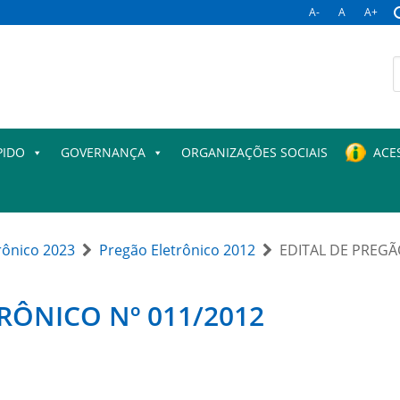
A-
A
A+
B
p
PIDO
GOVERNANÇA
ORGANIZAÇÕES SOCIAIS
ACE
rônico 2023
Pregão Eletrônico 2012
EDITAL DE PREGÃ
RÔNICO Nº 011/2012