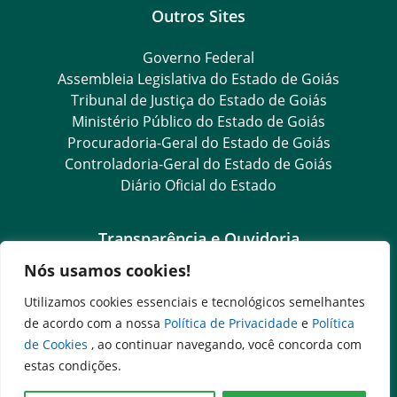
Outros Sites
Governo Federal
Assembleia Legislativa do Estado de Goiás
Tribunal de Justiça do Estado de Goiás
Ministério Público do Estado de Goiás
Procuradoria-Geral do Estado de Goiás
Controladoria-Geral do Estado de Goiás
Diário Oficial do Estado
Transparência e Ouvidoria
Nós usamos cookies!
LGPD
Goiás Transparência
Utilizamos cookies essenciais e tecnológicos semelhantes
Dados Abertos Goiás
de acordo com a nossa
Política de Privacidade
e
Política
SIC – Serviço de Informação ao Cidadão
de Cookies
, ao continuar navegando, você concorda com
e-SIC – Serviço Eletrônico de Informação ao Cidadão
estas condições.
Ouvidoria Setorial (Expresso)