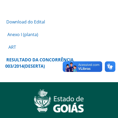
Download do Edital
Anexo I (planta)
ART
RESULTADO DA CONCORRÊNCIA
003/2014(DESERTA)