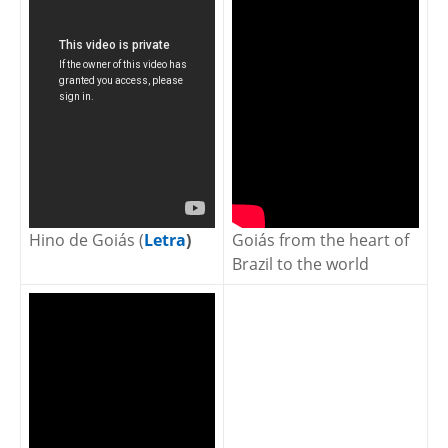
Hino de Goiás (
Letra
)
Goiás from the heart of
Brazil to the world