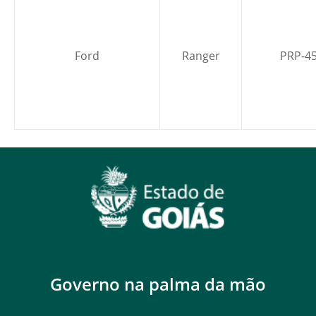
Ford
Ranger
PRP-4
Governo na palma da mão