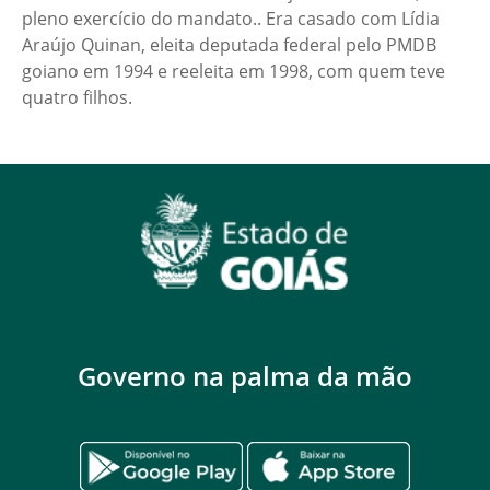
pleno exercício do mandato.. Era casado com Lídia
Araújo Quinan, eleita deputada federal pelo PMDB
goiano em 1994 e reeleita em 1998, com quem teve
quatro filhos.
Governo na palma da mão