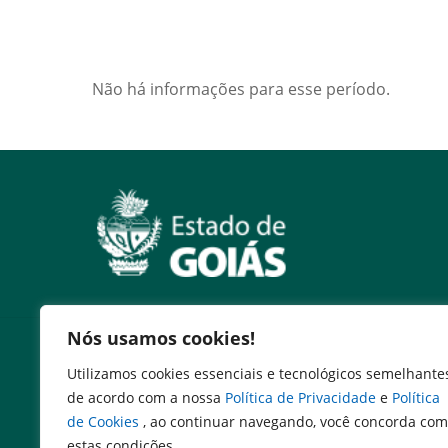
Não há informações para esse período.
Nós usamos cookies!
Serviços
Utilizamos cookies essenciais e tecnológicos semelhante
Expresso Goiás
de acordo com a nossa
Política de Privacidade
e
Política
Expresso Aplicações
de Cookies
, ao continuar navegando, você concorda com
Expresso Servidor
estas condições.