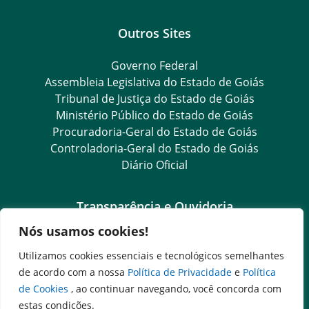
Outros Sites
Governo Federal
Assembleia Legislativa do Estado de Goiás
Tribunal de Justiça do Estado de Goiás
Ministério Público do Estado de Goiás
Procuradoria-Geral do Estado de Goiás
Controladoria-Geral do Estado de Goiás
Diário Oficial
Transparência e Ouvidoria
Nós usamos cookies!
LGPD
Goiás Transparência
Utilizamos cookies essenciais e tecnológicos semelhantes
Dados Abertos Goiás
de acordo com a nossa
Política de Privacidade
e
Política
SIC – Serviço de Informação ao Cidadão
de Cookies
, ao continuar navegando, você concorda com
e-SIC – Serviço Eletrônico de Informação ao Cidadão
estas condições.