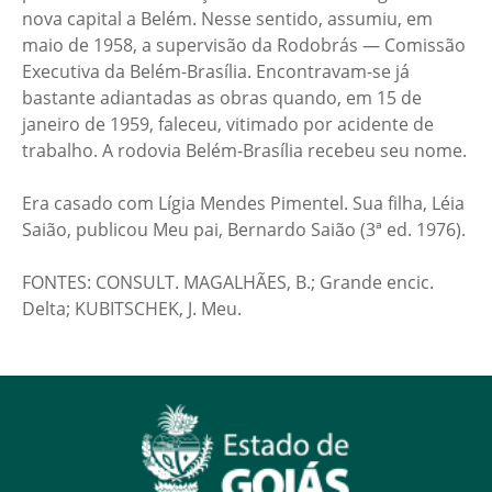
nova capital a Belém. Nesse sentido, assumiu, em
maio de 1958, a supervisão da Rodobrás — Comissão
Executiva da Belém-Brasília. Encontravam-se já
bastante adiantadas as obras quando, em 15 de
janeiro de 1959, faleceu, vitimado por acidente de
trabalho. A rodovia Belém-Brasília recebeu seu nome.
Era casado com Lígia Mendes Pimentel. Sua filha, Léia
Saião, publicou Meu pai, Bernardo Saião (3ª ed. 1976).
FONTES: CONSULT. MAGALHÃES, B.; Grande encic.
Delta; KUBITSCHEK, J. Meu.