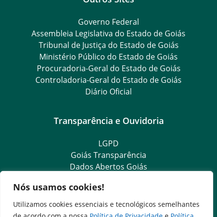
Governo Federal
Assembleia Legislativa do Estado de Goiás
Tribunal de Justiça do Estado de Goiás
Ministério Público do Estado de Goiás
Procuradoria-Geral do Estado de Goiás
Controladoria-Geral do Estado de Goiás
Diário Oficial
Transparência e Ouvidoria
LGPD
Goiás Transparência
Dados Abertos Goiás
SIC – Serviço de Informação ao Cidadão
Nós usamos cookies!
e-SIC – Serviço Eletrônico de Informação ao Cidadão
Ouvidoria Setorial (Expresso)
Utilizamos cookies essenciais e tecnológicos semelhantes
Ouvidoria Setorial (Presencial)
de acordo com a nossa
Política de Privacidade
e
Política