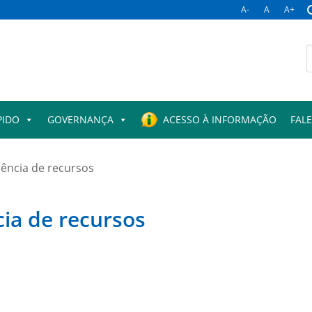
A-
A
A+
B
p
PIDO
GOVERNANÇA
ACESSO À INFORMAÇÃO
FAL
ência de recursos
ia de recursos