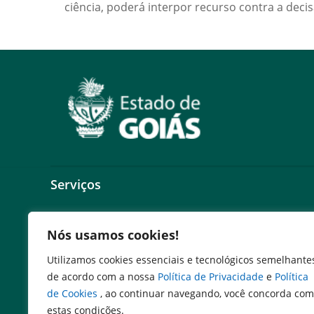
ciência, poderá interpor recurso contra a dec
Serviços
Expresso Goiás
Nós usamos cookies!
Expresso Aplicações
Expresso Servidor
Utilizamos cookies essenciais e tecnológicos semelhante
SEI Governadoria
de acordo com a nossa
Política de Privacidade
e
Política
Cadastro de Autoridades
de Cookies
, ao continuar navegando, você concorda com
Escola de Governo
estas condições.