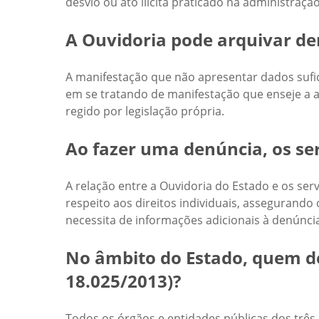
desvio ou ato ilícita praticado na administração
A Ouvidoria pode arquivar de
A manifestação que não apresentar dados sufic
em se tratando de manifestação que enseje a ab
regido por legislação própria.
Ao fazer uma denúncia, os ser
A relação entre a Ouvidoria do Estado e os ser
respeito aos direitos individuais, assegurand
necessita de informações adicionais à denúncia
No âmbito do Estado, quem dev
18.025/2013)?
Todos os órgãos e entidades públicas dos três p