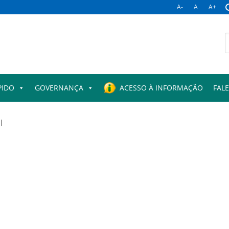
A-
A
A+
B
p
PIDO
GOVERNANÇA
ACESSO À INFORMAÇÃO
FAL
l