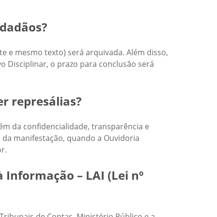
idadãos?
te e mesmo texto) será arquivada. Além disso,
o Disciplinar, o prazo para conclusão será
r represálias?
lém da confidencialidade, transparência e
ão da manifestação, quando a Ouvidoria
r.
 Informação – LAI (Lei nº
Tribunais de Contas, Ministério Público e a