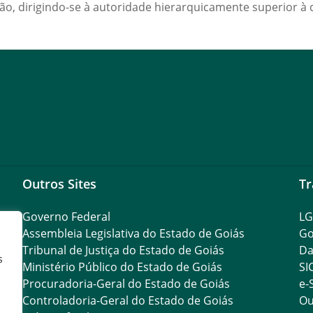
isão, dirigindo-se à autoridade hierarquicamente superior 
Outros Sites
Tr
Governo Federal
L
Assembleia Legislativa do Estado de Goiás
Go
Tribunal de Justiça do Estado de Goiás
Da
s
Ministério Público do Estado de Goiás
SI
Procuradoria-Geral do Estado de Goiás
e-
Controladoria-Geral do Estado de Goiás
Ou