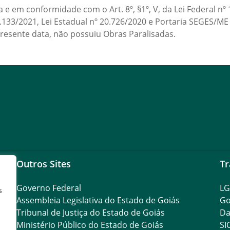
 em conformidade com o Art. 8º, §1º, V, da Lei Federal nº 12.
 14.133/2021, Lei Estadual nº 20.726/2020 e Portaria SEGES/M
 presente data, não possuiu Obras Paralisadas.
Outros Sites
Tr
Governo Federal
L
s
Assembleia Legislativa do Estado de Goiás
Go
Tribunal de Justiça do Estado de Goiás
Da
Ministério Público do Estado de Goiás
SI