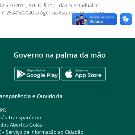
527/2011; Art. 6º § 1º, II, da Lei Estadual nº
E nº 25.405/2020, a Agência Estadual de Turismo
Governo na palma da mão
ansparência e Ouvidoria
GPD
iás Transparência
dos Abertos Goiás
C – Serviço de Informação ao Cidadão