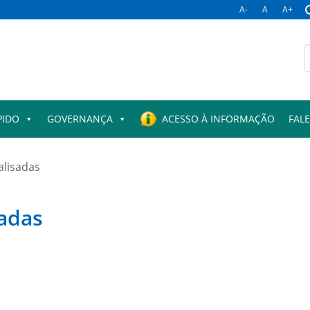
A-
A
A+
B
p
PIDO
GOVERNANÇA
ACESSO À INFORMAÇÃO
FAL
alisadas
sadas