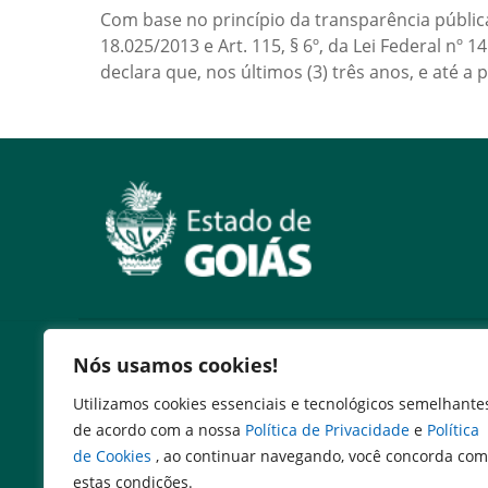
Com base no princípio da transparência pública e
18.025/2013 e Art. 115, § 6º, da Lei Federal nº
declara que, nos últimos (3) três anos, e até a
Serviços
Nós usamos cookies!
Expresso Goiás
Utilizamos cookies essenciais e tecnológicos semelhante
Expresso Aplicações
de acordo com a nossa
Política de Privacidade
e
Política
Expresso Servidor
de Cookies
, ao continuar navegando, você concorda com
SEI Governadoria
estas condições.