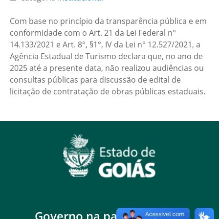
Com base no princípio da transparência pública e em
conformidade com o Art. 21 da Lei Federal n°
14.133/2021 e Art. 8°, §1°, IV da Lei n° 12.527/2021, a
Agência Estadual de Turismo declara que, no ano de
2025 até a presente data, não realizou audiências ou
consultas públicas para discussão de edital de
licitação de contratação de obras públicas estaduais.
Governo na palma da mão