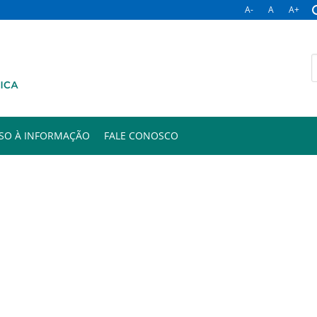
A-
A
A+
B
p
SO À INFORMAÇÃO
FALE CONOSCO